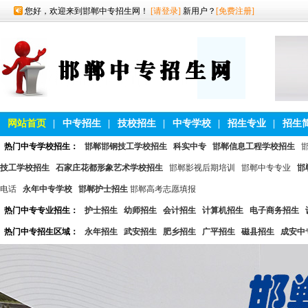
您好，欢迎来到邯郸中专招生网！
[请登录]
新用户？
[免费注册]
网站首页
|
中专招生
|
技校招生
|
中专学校
|
招生专业
|
招生
热门中专学校招生：
邯郸邯钢技工学校招生
科实中专
邯郸信息工程学校招生
技工学校招生
石家庄花都形象艺术学校招生
邯郸影视后期培训
邯郸中专专业
邯
电话
永年中专学校
邯郸护士招生
邯郸高考志愿填报
热门中专专业招生：
护士招生
幼师招生
会计招生
计算机招生
电子商务招生
热门中专招生区域：
永年招生
武安招生
肥乡招生
广平招生
磁县招生
成安中