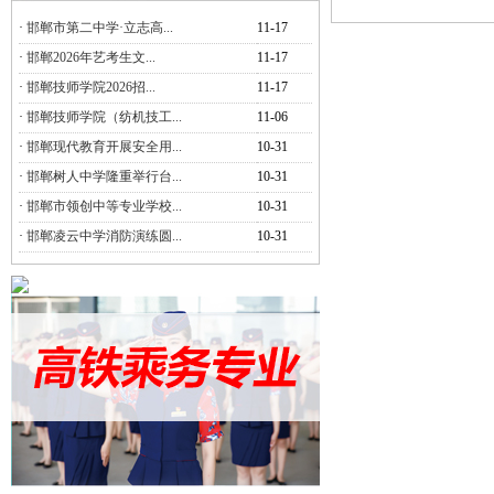
·
邯郸市第二中学·立志高...
11-17
·
邯郸2026年艺考生文...
11-17
·
邯郸技师学院2026招...
11-17
·
邯郸技师学院（纺机技工...
11-06
·
邯郸现代教育开展安全用...
10-31
·
邯郸树人中学隆重举行台...
10-31
·
邯郸市领创中等专业学校...
10-31
·
邯郸凌云中学消防演练圆...
10-31