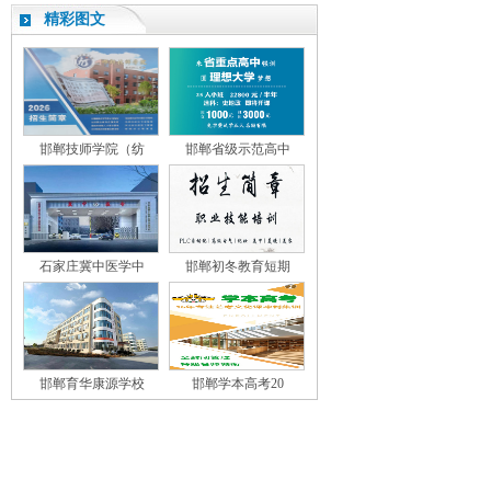
精彩图文
邯郸技师学院（纺
邯郸省级示范高中
石家庄冀中医学中
邯郸初冬教育短期
邯郸育华康源学校
邯郸学本高考20