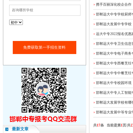
携手百丽深化校企合作
邯郸远大中专学校厨师
邯郸远大发展中专学校
远大中专2022报名优惠
邯郸远大中专卫生信息
免费获取第一手招生资料
邯郸远大中专电子商务
邯郸远大中专西餐烹饪
邯郸远大中专中餐烹饪
邯郸远大中专校园环境
邯郸远大中专人工智能
邯郸远大发展学校有哪
邯郸远大发展中等专业
共
17
条 当前是第
1
页/共
2
最新文章