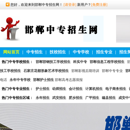
您好，欢迎来到邯郸中专招生网！
[请登录]
新用户？
[免费注册]
网站首页
|
中专招生
|
技校招生
|
中专学校
|
招生专业
|
招生
热门中专学校招生：
邯郸邯钢技工学校招生
科实中专
邯郸信息工程学校招生
技工学校招生
石家庄花都形象艺术学校招生
邯郸影视后期培训
邯郸中专专业
邯
电话
永年中专学校
邯郸护士招生
邯郸高考志愿填报
热门中专专业招生：
护士招生
幼师招生
会计招生
计算机招生
电子商务招生
热门中专招生区域：
永年招生
武安招生
肥乡招生
广平招生
磁县招生
成安中