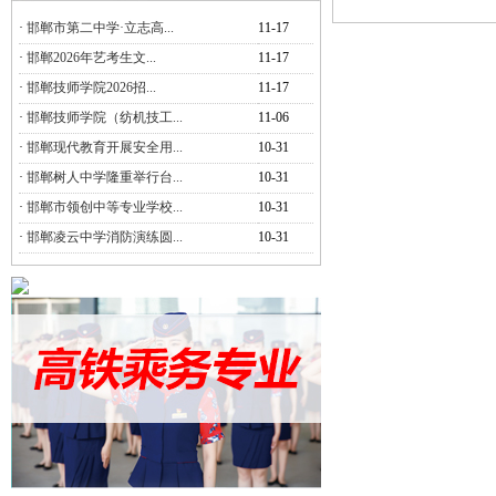
·
邯郸市第二中学·立志高...
11-17
·
邯郸2026年艺考生文...
11-17
·
邯郸技师学院2026招...
11-17
·
邯郸技师学院（纺机技工...
11-06
·
邯郸现代教育开展安全用...
10-31
·
邯郸树人中学隆重举行台...
10-31
·
邯郸市领创中等专业学校...
10-31
·
邯郸凌云中学消防演练圆...
10-31