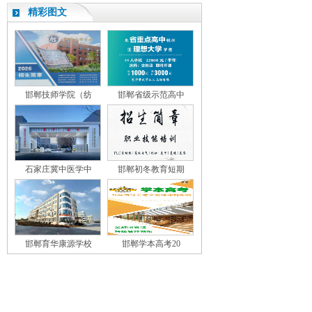
精彩图文
邯郸技师学院（纺
邯郸省级示范高中
石家庄冀中医学中
邯郸初冬教育短期
邯郸育华康源学校
邯郸学本高考20