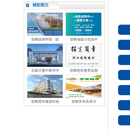
精彩图文
邯郸技师学院（纺
邯郸省级示范高中
石家庄冀中医学中
邯郸初冬教育短期
邯郸育华康源学校
邯郸学本高考20