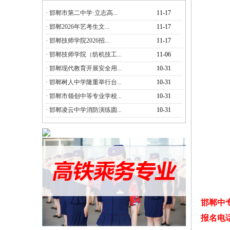
·
邯郸市第二中学·立志高...
11-17
·
邯郸2026年艺考生文...
11-17
·
邯郸技师学院2026招...
11-17
·
邯郸技师学院（纺机技工...
11-06
·
邯郸现代教育开展安全用...
10-31
·
邯郸树人中学隆重举行台...
10-31
·
邯郸市领创中等专业学校...
10-31
·
邯郸凌云中学消防演练圆...
10-31
邯郸中
报名电话：1