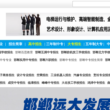
业
|
招生简章
|
高中招生
|
三年制中专
|
大专招生
|
五年制大专
|
程学校招生
邯郸百思教育
邯郸五洲中专招生
邯郸纺机技工学校招生
邯郸北方学
中专专业
邯郸实用中专招生
邯郸六职招生
邯郸中专招生
邯郸中专招生简章
邯
子商务招生
设计专业招生
空乘招生
工业机器人招生
汽修专业招生
烹饪专业招
招生
成安中专招生
临漳招生
峰峰中专招生
大名技工学校招生
鸡泽中专招生