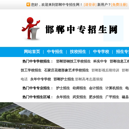
您好，欢迎来到邯郸中专招生网！
[请登录]
新用户？
[免费注册]
网站首页
|
中专招生
|
技校招生
|
中专学校
|
招生专
热门中专学校招生：
邯郸邯钢技工学校招生
科实中专
邯郸信息工
技工学校招生
石家庄花都形象艺术学校招生
邯郸影视后期培训
邯郸
电话
永年中专学校
邯郸护士招生
邯郸高考志愿填报
热门中专专业招生：
护士招生
幼师招生
会计招生
计算机招生
电
热门中专招生区域：
永年招生
武安招生
肥乡招生
广平招生
磁县