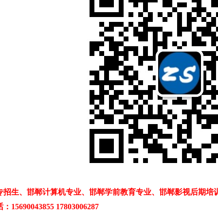
专招生、邯郸计算机专业、邯郸学前教育专业、邯郸影视后期培
5690043855 17803006287