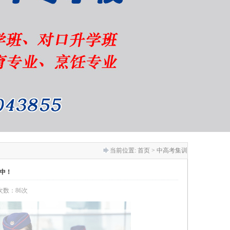
当前位置:
首页
> 中高考集训
名中！
览次数：86次