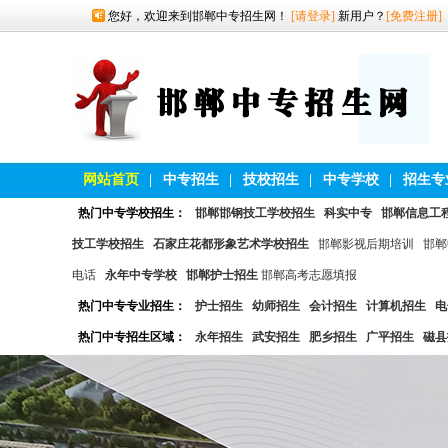
您好，欢迎来到邯郸中专招生网！
[请登录]
新用户？
[免费注册]
网站首页
|
中专招生
|
技校招生
|
中专学校
|
招生专
热门中专学校招生：
邯郸邯钢技工学校招生
科实中专
邯郸信息工
技工学校招生
石家庄花都形象艺术学校招生
邯郸影视后期培训
邯郸
电话
永年中专学校
邯郸护士招生
邯郸高考志愿填报
热门中专专业招生：
护士招生
幼师招生
会计招生
计算机招生
电
热门中专招生区域：
永年招生
武安招生
肥乡招生
广平招生
磁县