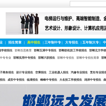
业
|
招生简章
|
高中招生
|
三年制中专
|
大专招生
|
五年制大专
|
程学校招生
邯郸百思教育
邯郸五洲中专招生
邯郸纺机技工学校招生
邯郸北方学
中专专业
邯郸实用中专招生
邯郸六职招生
邯郸中专招生
邯郸中专招生简章
邯
子商务招生
设计专业招生
空乘招生
工业机器人招生
汽修专业招生
烹饪专业招
招生
成安中专招生
临漳招生
峰峰中专招生
大名技工学校招生
鸡泽中专招生