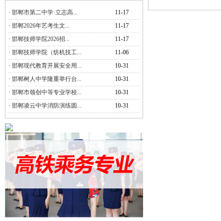
·
邯郸市第二中学·立志高...
11-17
·
邯郸2026年艺考生文...
11-17
·
邯郸技师学院2026招...
11-17
·
邯郸技师学院（纺机技工...
11-06
·
邯郸现代教育开展安全用...
10-31
·
邯郸树人中学隆重举行台...
10-31
·
邯郸市领创中等专业学校...
10-31
·
邯郸凌云中学消防演练圆...
10-31