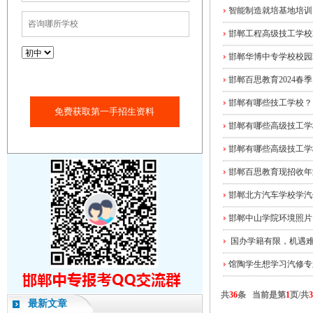
智能制造就培基地培训 
邯郸工程高级技工学校2
邯郸华博中专学校校园
邯郸百思教育2024春
邯郸有哪些技工学校？
免费获取第一手招生资料
邯郸有哪些高级技工学
邯郸有哪些高级技工学
邯郸百思教育现招收年
邯郸北方汽车学校学汽
邯郸中山学院环境照片
国办学籍有限，机遇难得
馆陶学生想学习汽修专
共
36
条 当前是第
1
页/共
3
最新文章