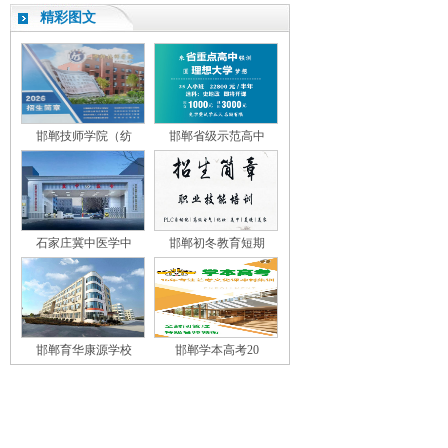
精彩图文
邯郸技师学院（纺
邯郸省级示范高中
石家庄冀中医学中
邯郸初冬教育短期
邯郸育华康源学校
邯郸学本高考20