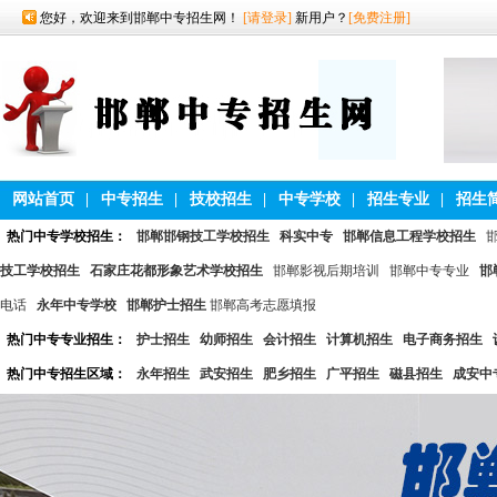
您好，欢迎来到邯郸中专招生网！
[请登录]
新用户？
[免费注册]
网站首页
|
中专招生
|
技校招生
|
中专学校
|
招生专业
|
招生
热门中专学校招生：
邯郸邯钢技工学校招生
科实中专
邯郸信息工程学校招生
技工学校招生
石家庄花都形象艺术学校招生
邯郸影视后期培训
邯郸中专专业
邯
电话
永年中专学校
邯郸护士招生
邯郸高考志愿填报
热门中专专业招生：
护士招生
幼师招生
会计招生
计算机招生
电子商务招生
热门中专招生区域：
永年招生
武安招生
肥乡招生
广平招生
磁县招生
成安中