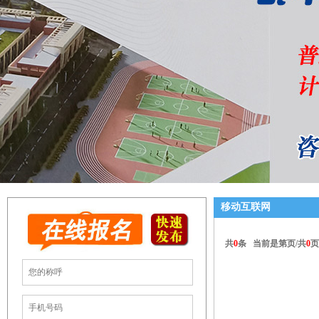
移动互联网
共
0
条 当前是第
页/共
0
页