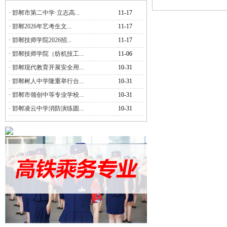
·
邯郸市第二中学·立志高...
11-17
·
邯郸2026年艺考生文...
11-17
·
邯郸技师学院2026招...
11-17
·
邯郸技师学院（纺机技工...
11-06
·
邯郸现代教育开展安全用...
10-31
·
邯郸树人中学隆重举行台...
10-31
·
邯郸市领创中等专业学校...
10-31
·
邯郸凌云中学消防演练圆...
10-31