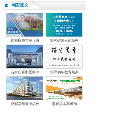
精彩图文
邯郸技师学院（纺
邯郸省级示范高中
石家庄冀中医学中
邯郸初冬教育短期
邯郸育华康源学校
邯郸学本高考20