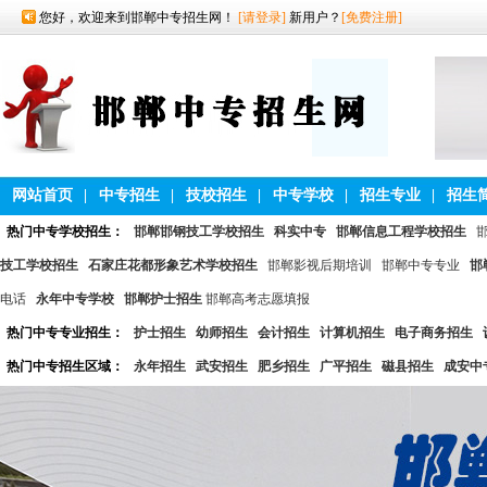
您好，欢迎来到邯郸中专招生网！
[请登录]
新用户？
[免费注册]
网站首页
|
中专招生
|
技校招生
|
中专学校
|
招生专业
|
招生
热门中专学校招生：
邯郸邯钢技工学校招生
科实中专
邯郸信息工程学校招生
技工学校招生
石家庄花都形象艺术学校招生
邯郸影视后期培训
邯郸中专专业
邯
电话
永年中专学校
邯郸护士招生
邯郸高考志愿填报
热门中专专业招生：
护士招生
幼师招生
会计招生
计算机招生
电子商务招生
热门中专招生区域：
永年招生
武安招生
肥乡招生
广平招生
磁县招生
成安中