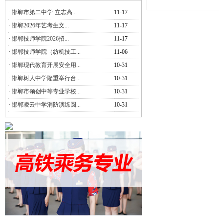
·
邯郸市第二中学·立志高...
11-17
·
邯郸2026年艺考生文...
11-17
·
邯郸技师学院2026招...
11-17
·
邯郸技师学院（纺机技工...
11-06
·
邯郸现代教育开展安全用...
10-31
·
邯郸树人中学隆重举行台...
10-31
·
邯郸市领创中等专业学校...
10-31
·
邯郸凌云中学消防演练圆...
10-31