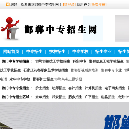
您好，欢迎来到邯郸中专招生网！
[请登录]
新用户？
[免费注册]
网站首页
|
中专招生
|
技校招生
|
中专学校
|
招生专业
|
招生
热门中专学校招生：
邯郸邯钢技工学校招生
科实中专
邯郸信息工程学校招生
技工学校招生
石家庄花都形象艺术学校招生
邯郸影视后期培训
邯郸中专专业
邯
电话
永年中专学校
邯郸护士招生
邯郸高考志愿填报
热门中专专业招生：
护士招生
幼师招生
会计招生
计算机招生
电子商务招生
热门中专招生区域：
永年招生
武安招生
肥乡招生
广平招生
磁县招生
成安中