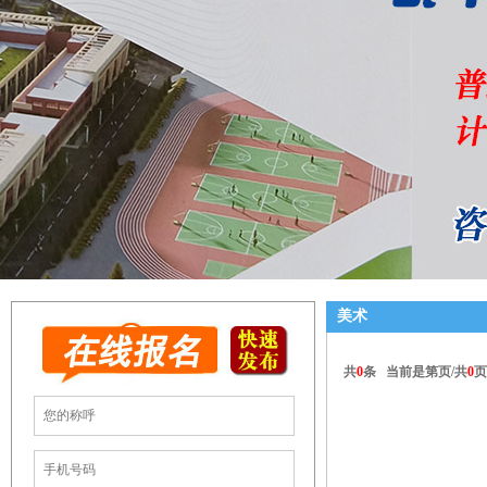
美术
共
0
条 当前是第
页/共
0
页