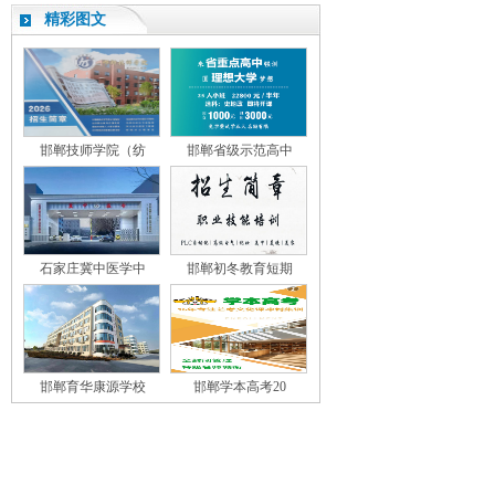
精彩图文
邯郸技师学院（纺
邯郸省级示范高中
石家庄冀中医学中
邯郸初冬教育短期
邯郸育华康源学校
邯郸学本高考20