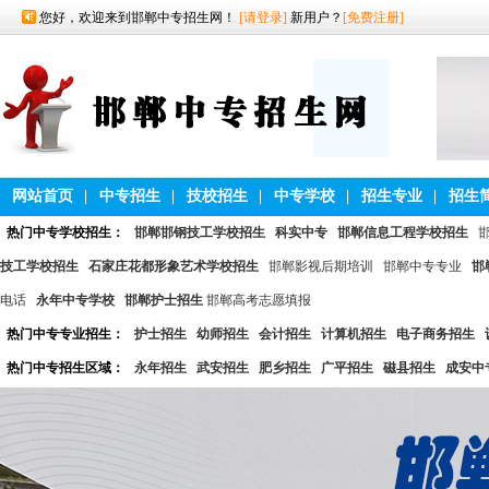
您好，欢迎来到邯郸中专招生网！
[请登录]
新用户？
[免费注册]
网站首页
|
中专招生
|
技校招生
|
中专学校
|
招生专业
|
招生
热门中专学校招生：
邯郸邯钢技工学校招生
科实中专
邯郸信息工程学校招生
技工学校招生
石家庄花都形象艺术学校招生
邯郸影视后期培训
邯郸中专专业
邯
电话
永年中专学校
邯郸护士招生
邯郸高考志愿填报
热门中专专业招生：
护士招生
幼师招生
会计招生
计算机招生
电子商务招生
热门中专招生区域：
永年招生
武安招生
肥乡招生
广平招生
磁县招生
成安中