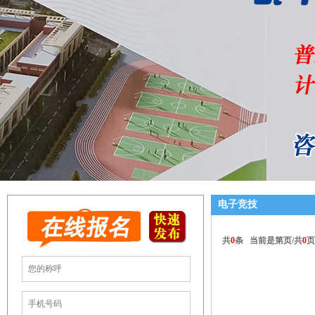
电子竞技
共
0
条 当前是第
页/共
0
页