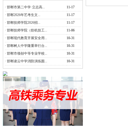
·
邯郸市第二中学·立志高...
11-17
·
邯郸2026年艺考生文...
11-17
·
邯郸技师学院2026招...
11-17
·
邯郸技师学院（纺机技工...
11-06
·
邯郸现代教育开展安全用...
10-31
·
邯郸树人中学隆重举行台...
10-31
·
邯郸市领创中等专业学校...
10-31
·
邯郸凌云中学消防演练圆...
10-31