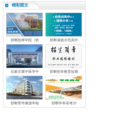
精彩图文
邯郸技师学院（纺
邯郸省级示范高中
石家庄冀中医学中
邯郸初冬教育短期
邯郸育华康源学校
邯郸学本高考20