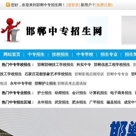
您好，欢迎来到邯郸中专招生网！
[请登录]
新用户？
[免费注册]
网站首页
|
中专招生
|
技校招生
|
中专学校
|
招生专业
|
招生
热门中专学校招生：
邯郸邯钢技工学校招生
科实中专
邯郸信息工程学校招生
技工学校招生
石家庄花都形象艺术学校招生
邯郸影视后期培训
邯郸中专专业
邯
电话
永年中专学校
邯郸护士招生
邯郸高考志愿填报
热门中专专业招生：
护士招生
幼师招生
会计招生
计算机招生
电子商务招生
热门中专招生区域：
永年招生
武安招生
肥乡招生
广平招生
磁县招生
成安中