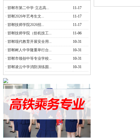
·
邯郸市第二中学·立志高...
11-17
·
邯郸2026年艺考生文...
11-17
·
邯郸技师学院2026招...
11-17
·
邯郸技师学院（纺机技工...
11-06
·
邯郸现代教育开展安全用...
10-31
·
邯郸树人中学隆重举行台...
10-31
·
邯郸市领创中等专业学校...
10-31
·
邯郸凌云中学消防演练圆...
10-31