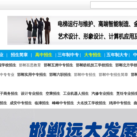
业
|
招生简章
|
高中招生
|
三年制中专
|
大专招生
|
五年制大专
|
程学校招生
邯郸百思教育
邯郸五洲中专招生
邯郸纺机技工学校招生
邯郸北方学
中专专业
邯郸实用中专招生
邯郸六职招生
邯郸中专招生
邯郸中专招生简章
邯
子商务招生
设计专业招生
空乘招生
工业机器人招生
汽修专业招生
烹饪专业招
招生
成安中专招生
临漳招生
峰峰中专招生
大名技工学校招生
鸡泽中专招生