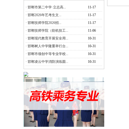
·
邯郸市第二中学·立志高...
11-17
·
邯郸2026年艺考生文...
11-17
·
邯郸技师学院2026招...
11-17
·
邯郸技师学院（纺机技工...
11-06
·
邯郸现代教育开展安全用...
10-31
·
邯郸树人中学隆重举行台...
10-31
·
邯郸市领创中等专业学校...
10-31
·
邯郸凌云中学消防演练圆...
10-31