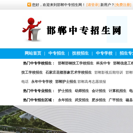
您好，欢迎来到邯郸中专招生网！
[请登录]
新用户？
[免费注册]
网站首页
|
中专招生
|
技校招生
|
中专学校
|
招生专
热门中专学校招生：
邯郸邯钢技工学校招生
科实中专
邯郸信息工
技工学校招生
石家庄花都形象艺术学校招生
邯郸影视后期培训
邯郸
电话
永年中专学校
邯郸护士招生
邯郸高考志愿填报
热门中专专业招生：
护士招生
幼师招生
会计招生
计算机招生
电
热门中专招生区域：
永年招生
武安招生
肥乡招生
广平招生
磁县