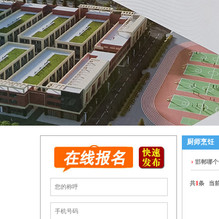
厨师烹饪
邯郸哪个
共
1
条 当