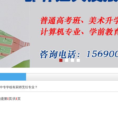
中专学校有厨师烹饪专业？
前是第
1
页/共
1
页