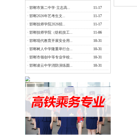
·
邯郸市第二中学·立志高...
11-17
·
邯郸2026年艺考生文...
11-17
·
邯郸技师学院2026招...
11-17
·
邯郸技师学院（纺机技工...
11-06
·
邯郸现代教育开展安全用...
10-31
·
邯郸树人中学隆重举行台...
10-31
·
邯郸市领创中等专业学校...
10-31
·
邯郸凌云中学消防演练圆...
10-31