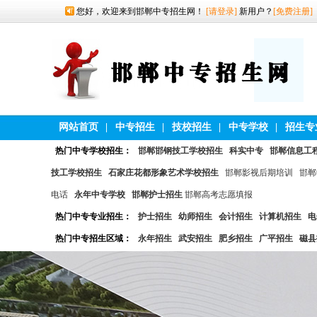
您好，欢迎来到邯郸中专招生网！
[请登录]
新用户？
[免费注册]
网站首页
|
中专招生
|
技校招生
|
中专学校
|
招生专
热门中专学校招生：
邯郸邯钢技工学校招生
科实中专
邯郸信息工
技工学校招生
石家庄花都形象艺术学校招生
邯郸影视后期培训
邯郸
电话
永年中专学校
邯郸护士招生
邯郸高考志愿填报
热门中专专业招生：
护士招生
幼师招生
会计招生
计算机招生
电
热门中专招生区域：
永年招生
武安招生
肥乡招生
广平招生
磁县