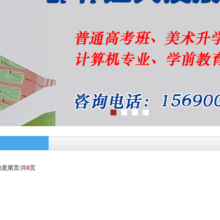
前是第
页/共
0
页