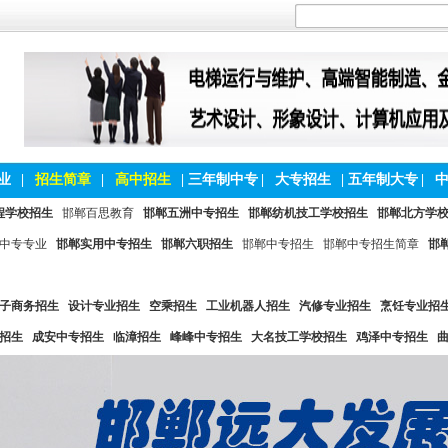
业
|
招生简章
|
高中招生
|
三年制中专
|
大专招生
|
五年制大专
|
程学校招生
邯郸百思教育
邯郸五洲中专招生
邯郸纺机技工学校招生
邯郸北方学
中专专业
邯郸实用中专招生
邯郸六职招生
邯郸中专招生
邯郸中专招生简章
邯
子商务招生
设计专业招生
空乘招生
工业机器人招生
汽修专业招生
烹饪专业招
招生
成安中专招生
临漳招生
峰峰中专招生
大名技工学校招生
鸡泽中专招生