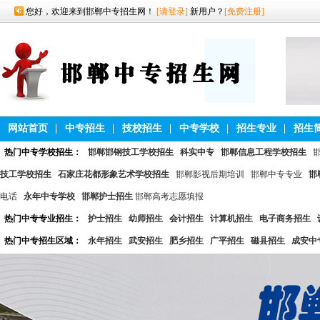
您好，欢迎来到邯郸中专招生网！
[请登录]
新用户？
[免费注册]
网站首页
|
中专招生
|
技校招生
|
中专学校
|
招生专业
|
招生
热门中专学校招生：
邯郸邯钢技工学校招生
科实中专
邯郸信息工程学校招生
技工学校招生
石家庄花都形象艺术学校招生
邯郸影视后期培训
邯郸中专专业
邯
电话
永年中专学校
邯郸护士招生
邯郸高考志愿填报
热门中专专业招生：
护士招生
幼师招生
会计招生
计算机招生
电子商务招生
热门中专招生区域：
永年招生
武安招生
肥乡招生
广平招生
磁县招生
成安中