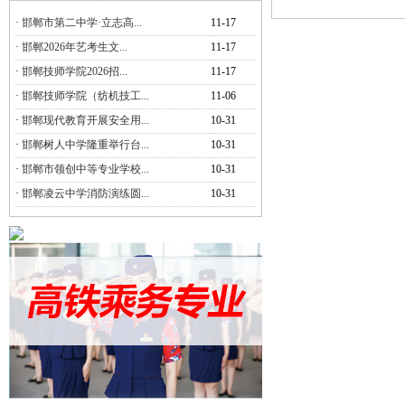
·
邯郸市第二中学·立志高...
11-17
·
邯郸2026年艺考生文...
11-17
·
邯郸技师学院2026招...
11-17
·
邯郸技师学院（纺机技工...
11-06
·
邯郸现代教育开展安全用...
10-31
·
邯郸树人中学隆重举行台...
10-31
·
邯郸市领创中等专业学校...
10-31
·
邯郸凌云中学消防演练圆...
10-31