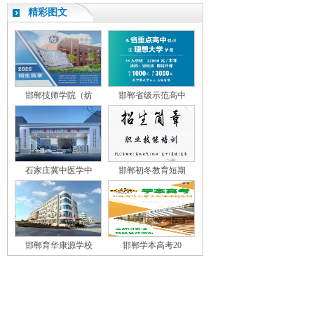
精彩图文
邯郸技师学院（纺
邯郸省级示范高中
石家庄冀中医学中
邯郸初冬教育短期
邯郸育华康源学校
邯郸学本高考20