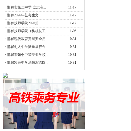
·
邯郸市第二中学·立志高...
11-17
·
邯郸2026年艺考生文...
11-17
·
邯郸技师学院2026招...
11-17
·
邯郸技师学院（纺机技工...
11-06
·
邯郸现代教育开展安全用...
10-31
·
邯郸树人中学隆重举行台...
10-31
·
邯郸市领创中等专业学校...
10-31
·
邯郸凌云中学消防演练圆...
10-31