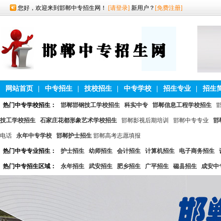
您好，欢迎来到邯郸中专招生网！
[请登录]
新用户？
[免费注册]
网站首页
|
中专招生
|
技校招生
|
中专学校
|
招生专业
|
招生
热门中专学校招生：
邯郸邯钢技工学校招生
科实中专
邯郸信息工程学校招生
技工学校招生
石家庄花都形象艺术学校招生
邯郸影视后期培训
邯郸中专专业
邯
电话
永年中专学校
邯郸护士招生
邯郸高考志愿填报
热门中专专业招生：
护士招生
幼师招生
会计招生
计算机招生
电子商务招生
热门中专招生区域：
永年招生
武安招生
肥乡招生
广平招生
磁县招生
成安中