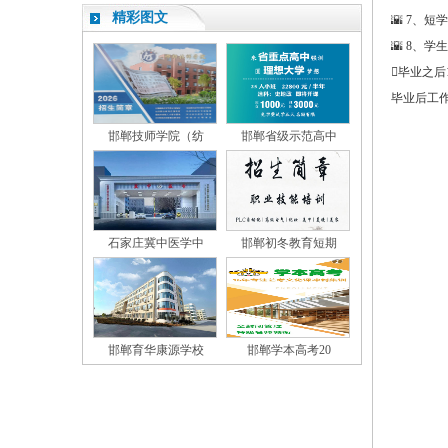
精彩图文
🌇 7、
🌇 8、
毕业之后
毕业后工作一
邯郸技师学院（纺
邯郸省级示范高中
石家庄冀中医学中
邯郸初冬教育短期
邯郸育华康源学校
邯郸学本高考20