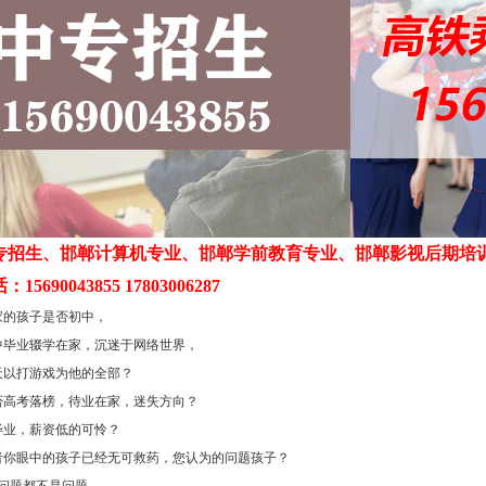
专招生、邯郸计算机专业、邯郸学前教育专业、邯郸影视后期培
5690043855 17803006287
 您家的孩子是否初中，
 高中毕业辍学在家，沉迷于网络世界，
 每天以打游戏为他的全部？
 是否高考落榜，待业在家，迷失方向？
毕业，薪资低的可怜？
 或者你眼中的孩子已经无可救药，您认为的问题孩子？