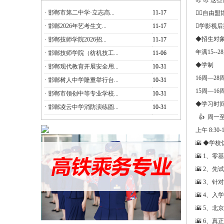
💪 💪 
·
邯郸市第二中学·立志高...
11-17
自由盟
·
邯郸2026年艺考生文...
11-17
学影视后
◆招生对
·
邯郸技师学院2026招...
11-17
年满15-
·
邯郸技师学院（纺机技工...
11-06
◆学制
·
邯郸现代教育开展安全用...
10-31
16周—28
·
邯郸树人中学隆重举行台...
10-31
15周—16
·
邯郸市领创中等专业学校...
10-31
◆学习时
·
邯郸凌云中学消防演练圆...
10-31
👍 周一
上午 8:30-
🌇 ◆学校
🌇 1、零
🌇 2、先
🌇 3、
🌇 4、
🌇 5、
🌇 6、