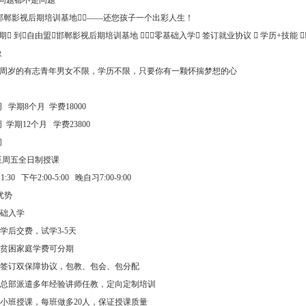
这些问题都不是问题
邯郸影视后期培训基地——还您孩子一个出彩人生！
期 到自由盟邯郸影视后期培训基地 零基础入学 签订就业协议  学历+技能 
象
-28周岁的有志青年男女不限，学历不限，只要你有一颗怀揣梦想的心
周 学期8个月 学费18000
周 学期12个月 学费23800
间
至周五全日制授课
11:30 下午2:00-5:00 晚自习7:00-9:00
优势
基础入学
试学后交费，试学3-5天
针对贫困家庭学费可分期
入学签订双保障协议，包教、包会、包分配
北京总部派遣多年经验讲师任教，定向定制培训
真正小班授课，每班做多20人，保证授课质量