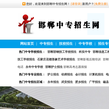
您好，欢迎来到邯郸中专招生网！
[请登录]
新用户？
[免费注册]
网站首页
|
中专招生
|
技校招生
|
中专学校
|
招生专
热门中专学校招生：
邯郸邯钢技工学校招生
科实中专
邯郸信息工
技工学校招生
石家庄花都形象艺术学校招生
邯郸影视后期培训
邯郸
电话
永年中专学校
邯郸护士招生
邯郸高考志愿填报
热门中专专业招生：
护士招生
幼师招生
会计招生
计算机招生
电
热门中专招生区域：
永年招生
武安招生
肥乡招生
广平招生
磁县