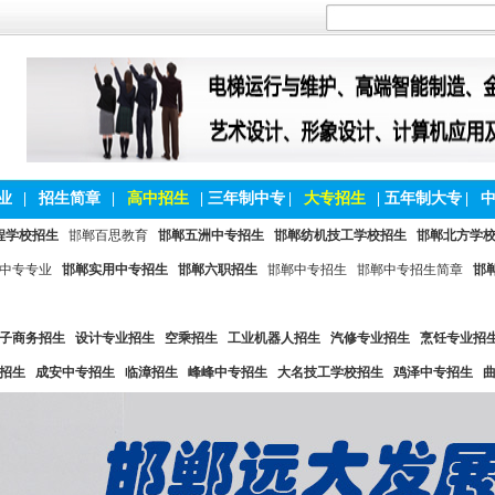
业
|
招生简章
|
高中招生
|
三年制中专
|
大专招生
|
五年制大专
|
程学校招生
邯郸百思教育
邯郸五洲中专招生
邯郸纺机技工学校招生
邯郸北方学
中专专业
邯郸实用中专招生
邯郸六职招生
邯郸中专招生
邯郸中专招生简章
邯
子商务招生
设计专业招生
空乘招生
工业机器人招生
汽修专业招生
烹饪专业招
招生
成安中专招生
临漳招生
峰峰中专招生
大名技工学校招生
鸡泽中专招生