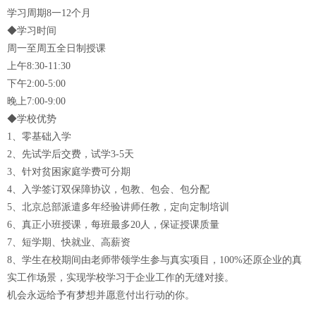
学习周期8一12个月
◆学习时间
周一至周五全日制授课
上午8:30-11:30
下午2:00-5:00
晚上7:00-9:00
◆学校优势
1、零基础入学
2、先试学后交费，试学3-5天
3、针对贫困家庭学费可分期
4、入学签订双保障协议，包教、包会、包分配
5、北京总部派遣多年经验讲师任教，定向定制培训
6、真正小班授课，每班最多20人，保证授课质量
7、短学期、快就业、高薪资
8、学生在校期间由老师带领学生参与真实项目，100%还原企业的真
实工作场景，实现学校学习于企业工作的无缝对接。
机会永远给予有梦想并愿意付出行动的你。