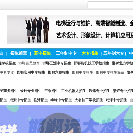
业
|
招生简章
|
高中招生
|
三年制中专
|
大专招生
|
五年制大专
|
程学校招生
邯郸百思教育
邯郸五洲中专招生
邯郸纺机技工学校招生
邯郸北方学
中专专业
邯郸实用中专招生
邯郸六职招生
邯郸中专招生
邯郸中专招生简章
邯
子商务招生
设计专业招生
空乘招生
工业机器人招生
汽修专业招生
烹饪专业招
招生
成安中专招生
临漳招生
峰峰中专招生
大名技工学校招生
鸡泽中专招生