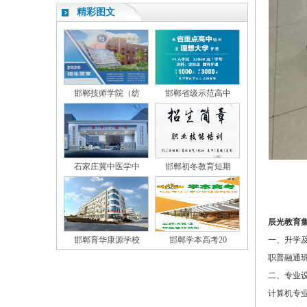
精彩图文
邯郸技师学院（纺
邯郸省级示范高中
石家庄冀中医学中
邯郸初冬教育短期
辰光教育
邯郸育华康源学校
邯郸学本高考20
一、升学
职普融通
二、专业
计算机专