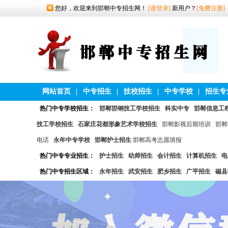
您好，欢迎来到邯郸中专招生网！
[请登录]
新用户？
[免费注册]
网站首页
|
中专招生
|
技校招生
|
中专学校
|
招生专
热门中专学校招生：
邯郸邯钢技工学校招生
科实中专
邯郸信息工
技工学校招生
石家庄花都形象艺术学校招生
邯郸影视后期培训
邯郸
电话
永年中专学校
邯郸护士招生
邯郸高考志愿填报
热门中专专业招生：
护士招生
幼师招生
会计招生
计算机招生
电
热门中专招生区域：
永年招生
武安招生
肥乡招生
广平招生
磁县