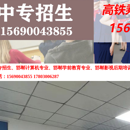
专招生、邯郸计算机专业、邯郸学前教育专业、邯郸影视后期培
5690043855 17803006287