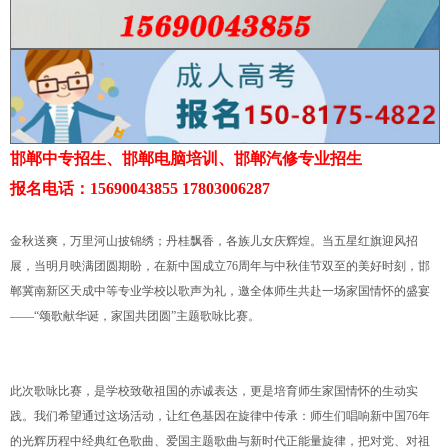
邯郸中专招生、邯郸电脑培训、邯郸汽修专业招生
报名电话：15690043855 17803006287
金秋送爽，万里河山披锦绣；丹桂飘香，各族儿女庆辉煌。当五星红旗迎风招
展，当明月映满团圆期盼，在新中国成立76周年与中秋佳节双至的美好时刻，邯
郸冀南新区天成中等专业学校以歌声为礼，邀全体师生共赴一场家国情怀的盛宴
——“颂歌献华诞，家国共团圆”主题歌咏比赛。
此次歌咏比赛，是学校致敬祖国的赤诚表达，更是培育师生家国情怀的生动实
践。我们希望通过这场活动，让红色基因在旋律中传承：师生们唱响新中国76年
的光辉历程中经典红色歌曲、爱国主题歌曲与新时代正能量旋律，把对党、对祖