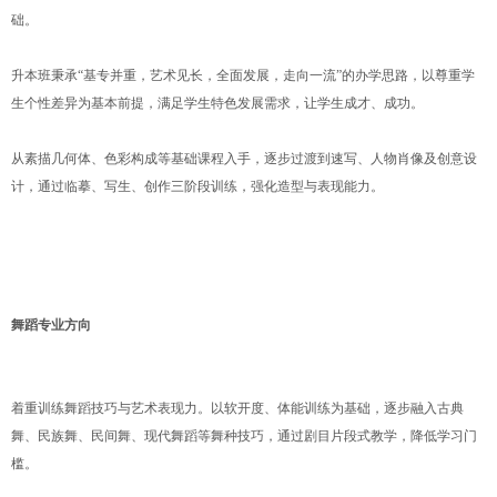
础。
升本班秉承“基专并重，艺术见长，全面发展，走向一流”的办学思路，以尊重学
生个性差异为基本前提，满足学生特色发展需求，让学生成才、成功。
从素描几何体、色彩构成等基础课程入手，逐步过渡到速写、人物肖像及创意设
计，通过临摹、写生、创作三阶段训练，强化造型与表现能力。
舞蹈专业方向
着重训练舞蹈技巧与艺术表现力。以软开度、体能训练为基础，逐步融入古典
舞、民族舞、民间舞、现代舞蹈等舞种技巧，通过剧目片段式教学，降低学习门
槛。